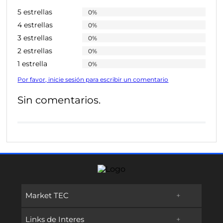
5 estrellas
0%
4 estrellas
0%
3 estrellas
0%
2 estrellas
0%
1 estrella
0%
Por favor, inicie sesión para escribir un comentario
Sin comentarios.
Market TEC
+
Links de Interes
+
Promociones