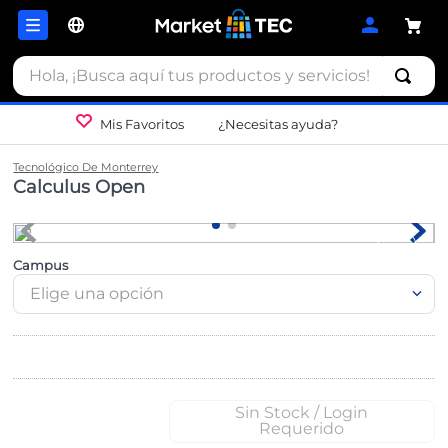
Hola, ¡Busca aquí tus productos y servicios!
Mis Favoritos
¿Necesitas ayuda?
Tecnológico De Monterrey
Calculus Open
Campus
Elige una opción
Sin Stock / Login
Requerido