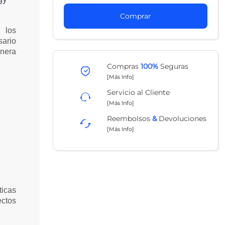
Comprar
 los
sario
nera
Compras
100%
Seguras
[Más Info]
Servicio al Cliente
[Más Info]
Reembolsos
&
Devoluciones
[Más Info]
icas
ectos