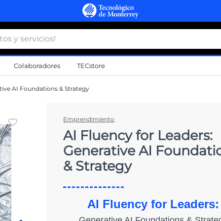
 y servicios!
Colaboradores
TECstore
s Más Buscados
tive AI Foundations & Strategy
namiento
Emprendimiento
AI Fluency for Leaders:
d
Generative AI Foundati
a
& Strategy
a
al
AI Fluency for Leaders:
Generative AI Foundations & Strate