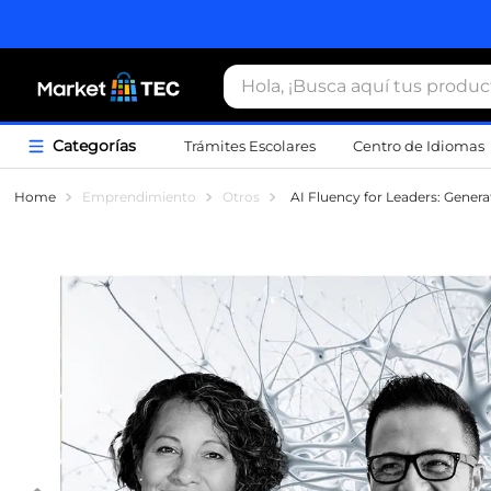
Hola, ¡Busca aquí tus productos
Trámites Escolares
Centro de Idiomas
Término
Emprendimiento
Otros
AI Fluency for Leaders: Genera
1
.
estacio
2
.
seguros
3
.
movilida
4
.
sudader
5
.
chamarr
6
.
credenci
7
.
locker