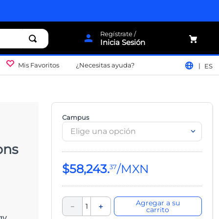
Inicia Sesión
Mis Favoritos
¿Necesitas ayuda?
ES
Campus
Elige una opción
ons
$
58
,
243
.
37
Agregar a su
－
＋
carrito
gy