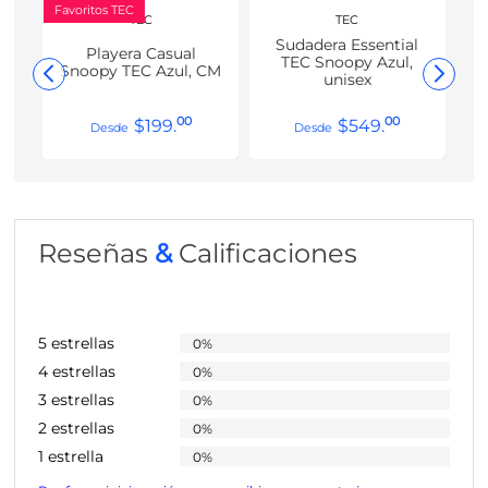
Favoritos TEC
TEC
TEC
Sudadera Essential
Playera Casual
TEC Snoopy Azul,
Snoopy TEC Azul, CM
unisex
00
00
$
199
.
$
549
.
Reseñas
&
Calificaciones
5 estrellas
0%
4 estrellas
0%
3 estrellas
0%
2 estrellas
0%
1 estrella
0%