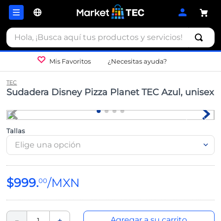
Hola, ¡Busca aquí tus productos y servicios!
Mis Favoritos
¿Necesitas ayuda?
TEC
Sudadera Disney Pizza Planet TEC Azul, unisex
Tallas
Elige una opción
$
999
.
00
Agregar a su carrito
－
＋