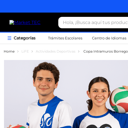
Hola, ¡Busca aquí tus productos
Trámites Escolares
Centro de Idiomas
Término
LiFE
Actividades Deportivas
Copa Intramuros Borregos
1
.
estacio
2
.
seguros
3
.
movilida
4
.
sudader
5
.
chamarr
6
.
credenci
7
.
certifica