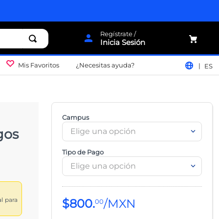
Inicia Sesión
Mis Favoritos
¿Necesitas ayuda?
ES
Campus
gos
Elige una opción
Tipo de Pago
Elige una opción
al para
$
800
.
00