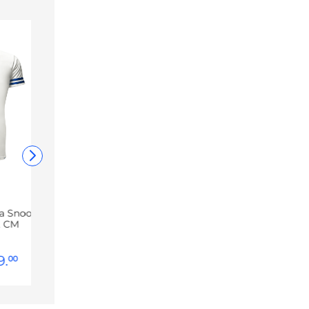
va Snoopy
, CM
9
.
00