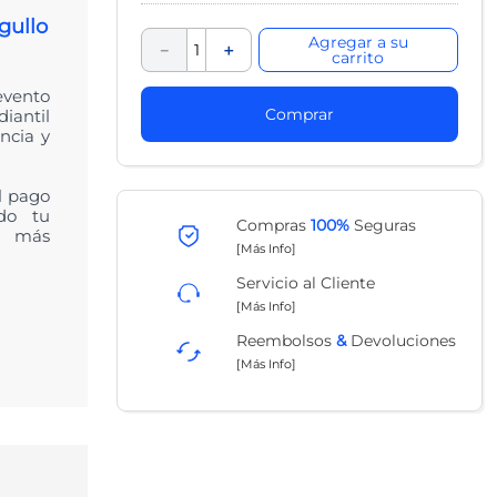
gullo
Agregar a su
－
＋
carrito
vento
Comprar
iantil
ncia y
el pago
do tu
Compras
100%
Seguras
s más
[Más Info]
Servicio al Cliente
[Más Info]
Reembolsos
&
Devoluciones
[Más Info]