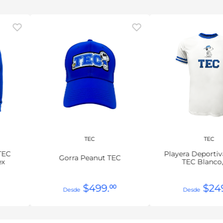
TEC
TEC
TEC
Playera Deporti
Gorra Peanut TEC
ex
TEC Blanco
$
499
.
$
24
00