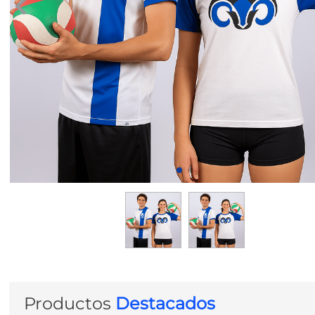
8
.
transcrip
Productos
Destacados