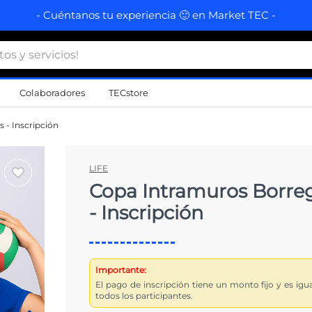
- Cuéntanos tu experiencia 🙂 en Market TEC -
 y servicios!
Colaboradores
TECstore
s Más Buscados
 - Inscripción
namiento
LIFE
Copa Intramuros Borre
d
- Inscripción
a
a
al
Importante:
El pago de inscripción tiene un monto fijo y es igu
do
todos los participantes.