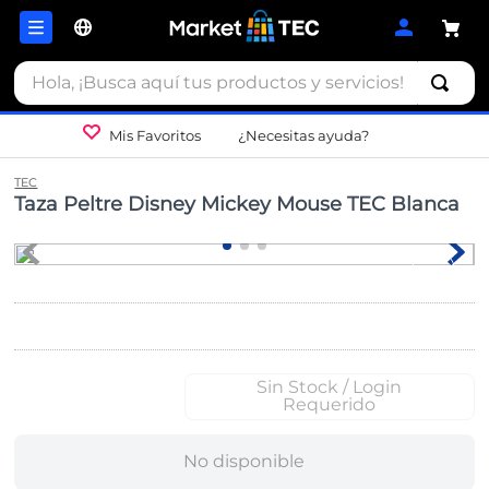
Hola, ¡Busca aquí tus productos y servicios!
Mis Favoritos
¿Necesitas ayuda?
TEC
Taza Peltre Disney Mickey Mouse TEC Blanca
Sin Stock / Login
Requerido
No disponible