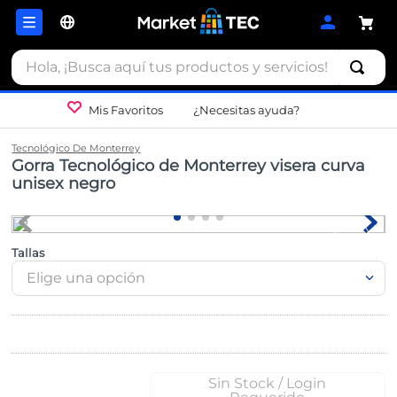
Hola, ¡Busca aquí tus productos y servicios!
Mis Favoritos
¿Necesitas ayuda?
Tecnológico De Monterrey
Gorra Tecnológico de Monterrey visera curva
unisex negro
Tallas
Elige una opción
Sin Stock / Login